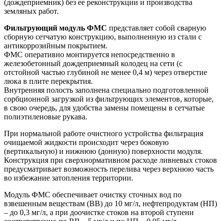
(дождеприемник) без ее реконструкции и производства
земляных работ.
Фильтрующий модуль ФМС
представляет собой сварную
сборную сетчатую конструкцию, выполненную из стали с
антикоррозийным покрытием.
ФМС оперативно монтируется непосредственно в
железобетонный дождеприемный колодец на сети (с
отстойной частью глубиной не менее 0,4 м) через отверстие
люка в плите перекрытия.
Внутренняя полость заполнена специально подготовленной
сорбционной загрузкой из фильтрующих элементов, которые,
в свою очередь, для удобства замены помещены в сетчатые
полиэтиленовые рукава.
При нормальной работе очистного устройства фильтрация
очищаемой жидкости происходит через боковую
(вертикальную) и нижнюю (донную) поверхности модуля.
Конструкция при сверхнормативном расходе ливневых стоков
предусматривает возможность перелива через верхнюю часть
во избежание затопления территории.
Модуль ФМС обеспечивает очистку сточных вод по
взвешенным веществам (ВВ) до 10 мг/л, нефтепродуктам (НП)
– до 0,3 мг/л, а при доочистке стоков на второй ступени