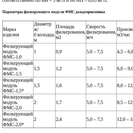
соответственно по ВВ – 5 мг/л и по НП – 0,05 мг/л.
Параметры фильтрующего модуля ФМС дождеприемника
Диаметр
Площадь
Скорость
Марка
ж/
Произв
фильтрования,
фильтрования,
изделия
б колодца,
м3/
м2
м/ч
м
Фильтрующий
модуль
1
0,9
5,0 – 7,5
4,5 – 6,
ФМС-1,0
Фильтрующий
модуль
1,5
1,2
5,0 – 7,5
6,0 – 9,
ФМС-1,5
Фильтрующий
модуль
1,5
1,6
5,0 – 7,5
8,0 – 12
ФМС-1,5*
Фильтрующий
модуль
2
1,7
5,0 – 7,5
8,5 – 12
ФМС-2,0
Фильтрующий
модуль
2
2,4
5,0 – 7,5
12,0 – 1
ФМС-2,0*