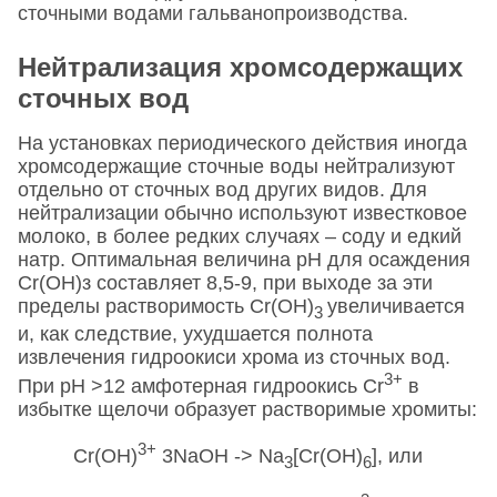
сточными водами гальванопроизводства.
Нейтрализация хромсодержащих
сточных вод
На установках периодического действия иногда
хромсодержащие сточные воды нейтрализуют
отдельно от сточных вод других видов. Для
нейтрализации обычно используют известковое
молоко, в более редких случаях – соду и едкий
натр. Оптимальная величина pH для осаждения
Сr(ОН)з составляет 8,5-9, при выходе за эти
пределы растворимость Сr(ОН)
увеличивается
3
и, как следствие, ухудшается полнота
извлечения гидроокиси хрома из сточных вод.
3+
При pH >12 амфотерная гидроокись Сr
в
избытке щелочи образует растворимые хромиты:
3+
Сr(ОН)
3NaOH -> Na
[Cr(OH)
], или
3
6