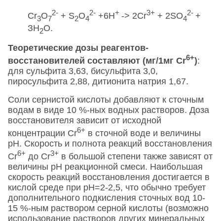
2-
2-
+
3+
2-
Сr
О
+ S
O
+6Н
-> 2Cr
+ 2SO
+
3
7
2
4
4
ЗН
О.
2
Теоретические дозы реагентов-
6+
восстановителей составляют (мг/1мг Сr
)
:
для сульфита 3,63, бисульфита 3,0,
пиросульфита 2,88, дитионита натрия 1,67.
Соли сернистой кислоты добавляют к сточным
водам в виде 10 %-ных водных растворов. Доза
восстановителя зависит от исходной
6+
концентрации Сr
в сточной воде и величины
pH. Скорость и полнота реакций восстановления
6+
3+
Сr
до Сr
в большой степени также зависят от
величины pH реакционной смеси. Наибольшая
скорость реакций восстановления достигается в
кислой среде при рН=2-2,5, что обычно требует
дополнительного подкисления сточных вод 10-
15 %-ным раствором серной кислоты (возможно
использование растворов других минеральных