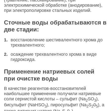
электрохимической обработке (анодирование),
при электрополировке стальных изделий.
Сточные воды обрабатываются в
две стадии:
восстановление шестивалентного хрома до
трехвалентного;
осаждение трехвалентного хрома в виде
гидроксида.
Применение натриевых солей
при очистке воды
В качестве реагентов-восстановителей
наибольшее применение получили натриевые
соли сернистой кислоты – сульфит (Na
SO
),
2
3
бисульфит (NaHSO
), пиросульфит (Na
S
0
), а
3
2
2
5
также дитионит натрия (Na
S
0
).