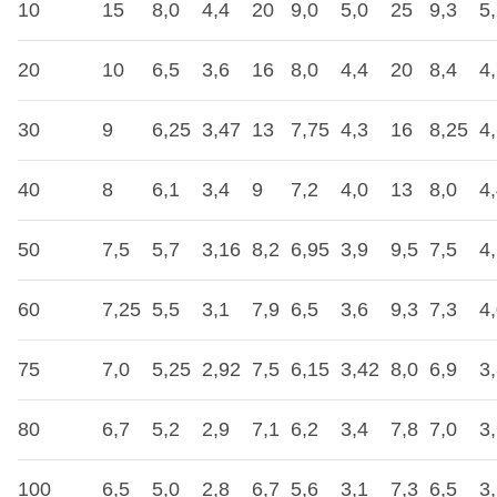
10
15
8,0
4,4
20
9,0
5,0
25
9,3
5
20
10
6,5
3,6
16
8,0
4,4
20
8,4
4
30
9
6,25
3,47
13
7,75
4,3
16
8,25
4
40
8
6,1
3,4
9
7,2
4,0
13
8,0
4
50
7,5
5,7
3,16
8,2
6,95
3,9
9,5
7,5
4
60
7,25
5,5
3,1
7,9
6,5
3,6
9,3
7,3
4
75
7,0
5,25
2,92
7,5
6,15
3,42
8,0
6,9
3
80
6,7
5,2
2,9
7,1
6,2
3,4
7,8
7,0
3
100
6,5
5,0
2,8
6,7
5,6
3,1
7,3
6,5
3