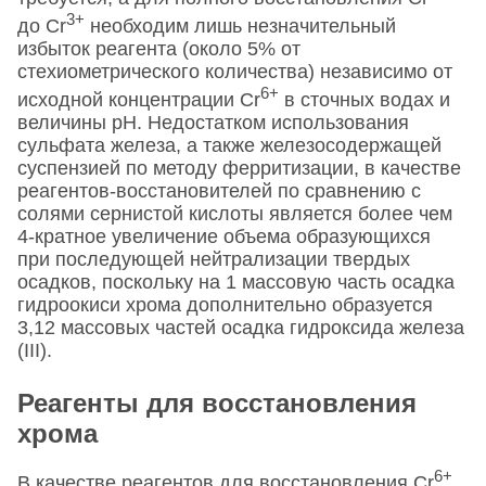
3+
до Сr
необходим лишь незначительный
избыток реагента (около 5% от
стехиометрического количества) независимо от
6+
исходной концентрации Сr
в сточных водах и
величины pH. Недостатком использования
сульфата железа, а также железосодержащей
суспензией по методу ферритизации, в качестве
реагентов-восстановителей по сравнению с
солями сернистой кислоты является более чем
4-кратное увеличение объема образующихся
при последующей нейтрализации твердых
осадков, поскольку на 1 массовую часть осадка
гидроокиси хрома дополнительно образуется
3,12 массовых частей осадка гидроксида железа
(III).
Реагенты для восстановления
хрома
6+
В качестве реагентов для восстановления Сr