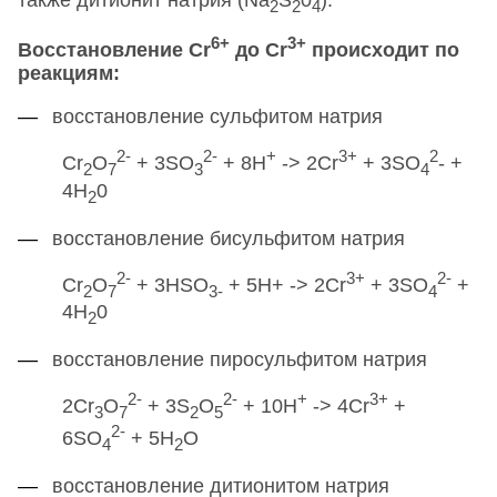
2
2
4
6+
3+
Восстановление Сr
до Сr
происходит по
реакциям:
восстановление сульфитом натрия
2-
2-
+
3+
2
Сr
О
+ 3SO
+ 8Н
-> 2Cr
+ 3SO
- +
2
7
3
4
4Н
0
2
восстановление бисульфитом натрия
2-
3+
2-
Сr
О
+ 3HSO
+ 5Н+ -> 2Cr
+ 3SO
+
2
7
3-
4
4Н
0
2
восстановление пиросульфитом натрия
2-
2-
+
3+
2Сr
О
+ 3S
O
+ 10Н
-> 4Cr
+
3
7
2
5
2-
6SO
+ 5H
О
4
2
восстановление дитионитом натрия