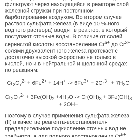
фильтруют через находящийся в реакторе слой
железной стружки при постоянном
барботировании воздухом. Во втором случае
раствор сульфата железа (в виде 10 %-ного
водного раствора) вводят в реактор, в который
поступают сточные воды. В отличие от солей
6+
3+
сернистой кислоты восстановление Сr
до Сr
солями двухвалентного железа протекает с
достаточно высокой скоростью не только в
кислой, но и в нейтральной и щелочной средах
по реакциям:
2-
2+
+
3+
3+
Сr
С
+ 6Fe
+ 14Н
-> 6Fe
+ 2Сr
+ 7Н
О
2
7
2
2-
Сr
О
+ 3Fe(OH)
+4Н
О -> Сr(ОН)
+ 3Fe(OH)
2
7
2
2
3
3
+ 2OН–
Поэтому в случае применения сульфата железа
(II) в качестве реагента-восстановителя
предварительное подкисление сточных вод не
6+
требуется, а для полного восстановления Сr