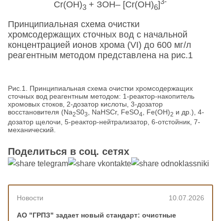
3-
Сr(ОН)
+ ЗОН– [Сr(ОН)
]
3
6
Принципиальная схема очистки
хромсодержащих сточных вод с начальной
концентрацией ионов хрома (VI) до 600 мг/л
реагентным методом представлена на рис.1
Рис.1. Принципиальная схема очистки хромсодержащих
сточных вод реагентным методом: 1-реактор-накопитель
хромовых стоков, 2-дозатор кислоты, 3-дозатор
восстановителя (Na
S0
, NaHSCr, FeSO
, Fe(OH)
и др.), 4-
2
3
4
2
дозатор щелочи, 5-реактор-нейтрализатор, 6-отстойник, 7-
механический.
Поделиться в соц. сетях
Новости
10.07.2026
АО "ГРПЗ" задает новый стандарт: очистные