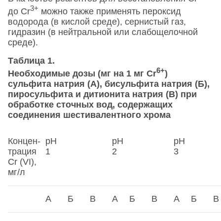
3+
до Сr
можно также применять пероксид
водорода (в кислой среде), сернистый газ,
гидразин (в нейтральной или слабощелочной
среде).
Таблица 1.
6+
Необходимые дозы (мг на 1 мг Сr
)
сульфита натрия (А), бисульфита натрия (Б),
пиросульфита и дитионита натрия (В) при
обработке сточных вод, содержащих
соединения шестивалентного хрома
Концен­
pH
pH
pH
трация
1
2
3
Сr (VI),
мг/л
А
Б
В
А
Б
В
А
Б
В