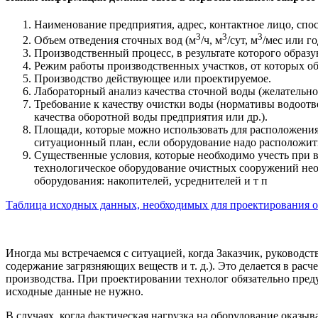
Наименование предприятия, адрес, контактное лицо, спос
3
3
3
Объем отведения сточных вод (м
/ч, м
/сут, м
/мес или го
Производственный процесс, в результате которого образу
Режим работы производственных участков, от которых обра
Производство действующее или проектируемое.
Лабораторный анализ качества сточной воды (желательно 
Требование к качеству очистки воды (нормативы водоотв
качества оборотной воды предприятия или др.).
Площади, которые можно использовать для расположени
ситуационный план, если оборудование надо расположит
Существенные условия, которые необходимо учесть при 
технологическое оборудование очистных сооружений нео
оборудования: накопителей, усреднителей и т п
Таблица исходных данных, необходимых для проектирования 
Иногда мы встречаемся с ситуацией, когда Заказчик, руководс
содержание загрязняющих веществ и т. д.). Это делается в ра
производства. При проектировании технолог обязательно пред
исходные данные не нужно.
В случаях, когда фактическая нагрузка на оборудование оказы