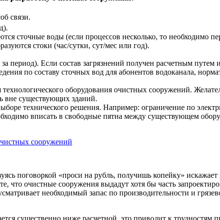
об связи.
д).
ются сточные воды (если процессов несколько, то необходимо пер
зуются стоки (час/сутки, сут/мес или год).
за период). Если состав загрязнений получен расчетным путем ил
едения по составу сточных вод для абонентов водоканала, норма
я технологического оборудования очистных сооружений. Желат
ь вне существующих зданий.
выборе технического решения. Например: ограничение по элект
бходимо вписать в свободные пятна между существующем обору
очистных сооружений
твуясь поговоркой «проси на рубль, получишь копейку» искажае
счете, что очистные сооружения выдадут хотя бы часть запроект
усматривает необходимый запас по производительности и грязев
вается существенно ниже расчетной, это приводит к трудностям