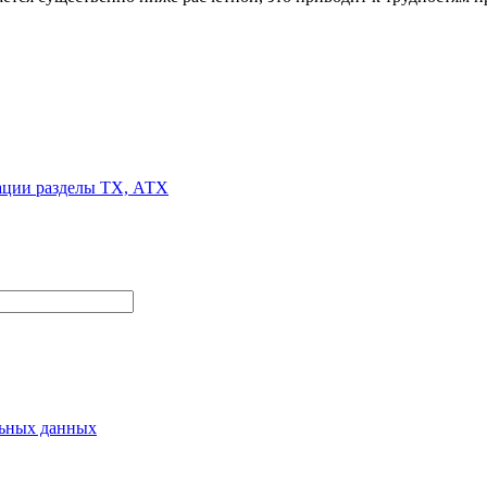
тации разделы ТХ, АТХ
льных данных