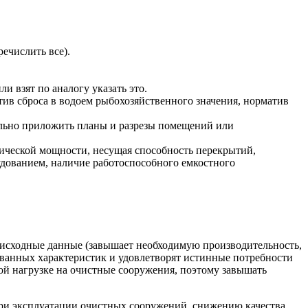
ечислить все).
и взят по аналогу указать это.
тив сброса в водоем рыбохозяйственного значения, норматив
ельно приложить планы и разрезы помещений или
рической мощности, несущая способность перекрытий,
дованием, наличие работоспособного емкостного
т исходные данные (завышает необходимую производительность,
ированных характеристик и удовлетворят истинные потребности
ой нагрузке на очистные сооружения, поэтому завышать
 при эксплуатации очистных сооружений, снижению качества