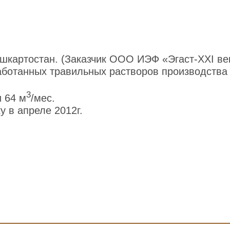
шкартостан. (Заказчик ООО ИЭФ «Эгаст-ХХI век
аботанных травильных растворов производства
3
 64 м
/мес.
 в апреле 2012г.