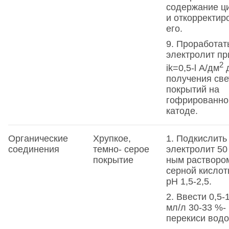
содержание ц
и откорректир
его.
9. Проработат
электролит пр
2
ik=0,5-l А/дм
получения св
покрытий на
гофрированн
катоде.
Органические
Хрупкое,
1. Подкислить
соединения
темно- серое
электролит 50
покрытие
ным растворо
серной кислот
pH 1,5-2,5.
2. Ввести 0,5-
мл/л 30-33 %-
перекиси вод