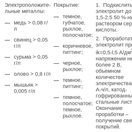
Электроположите­
Покрытие:
1. Подкислит
льные металлы:
электролит до
темное,
1,5-2,5 50 %-
медь > 0,08 г/
губчатое,
раствором се
л
рыхлое,
кислоты.
полосчатое;
2. Проработа
свинец > 0,05
электролит пр
г/л
коричневое,
питтинг;
ik=0,5-l,5 А/дм
сурьма > 0,05
напряжении н
г/л
черное,
более 2 В,
рыхлое;
объемном
олово > 0,8 г/л
количестве
темное,
электричества
мышьяк >
питтинг;
А-ч/л, катод-
0,005 г/л
гофрированн
темное,
стальные лист
полосчатое;
Окончание
темное,
проработки –
рыхлое.
получение св
покрытий.