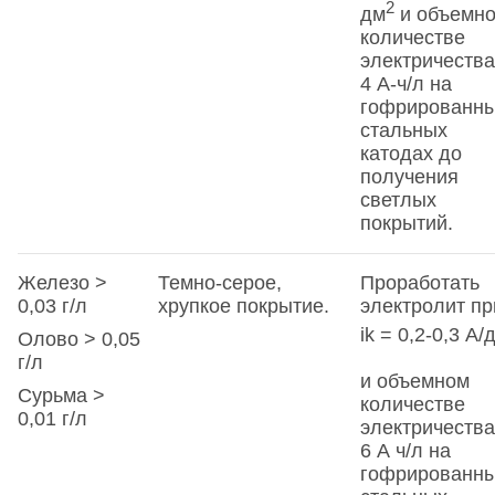
2
дм
и объемн
количестве
электричества
4 А-ч/л на
гофрированн
стальных
катодах до
получения
светлых
покрытий.
Железо >
Темно-серое,
Проработать
0,03 г/л
хрупкое покрытие.
электролит пр
ik = 0,2-0,3 А/
Олово > 0,05
г/л
и объемном
Сурьма >
количестве
0,01 г/л
электричества
6 А ч/л на
гофрированн