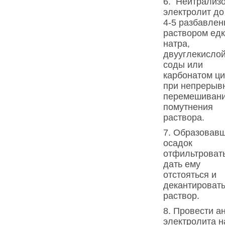
6. Нейтрализ
электролит до
4-5 разбавле
раствором едк
натра,
двууглекисло
соды или
карбонатом ци
при непрерыв
перемешивани
помутнения
раствора.
7. Образовав
осадок
отфильтроват
дать ему
отстояться и
декантироват
раствор.
8. Провести а
электролита н