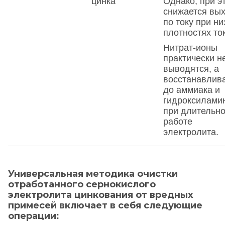
цинка
Однако, при э
снижается вы
по току при ни
плотностях то
Нитрат-ионы
практически н
выводятся, а
восстанавлив
до аммиака и
гидроксилами
при длительн
работе
электролита.
Универсальная методика очистки
отработанного сернокислого
электролита цинкования от вредных
примесей включает в себя следующие
операции: