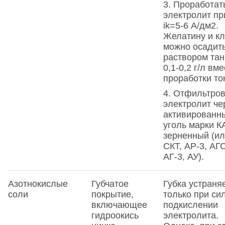
3. Проработат
электролит пр
ik=5-6 А/дм2.
Желатину и к
можно осадит
раствором та
0,1-0,2 г/л вм
проработки то
4. Отфильтров
электролит че
активированн
уголь марки К
зерненный (и
СКТ, АР-3, АГС
АГ-3, АУ).
Азотнокислые
Губчатое
Губка устраня
соли
покрытие,
только при си
включающее
подкислении
гидроокись
электролита.