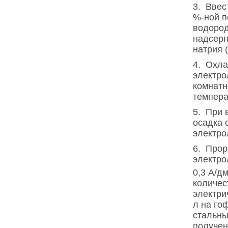
3. Ввес
%-ной п
водород
надсерн
натрия (
4. Охла
электро
комнатн
темпера
5. При 
осадка 
электро
6. Прор
электро
0,3 А/д
количес
электри
л на го
стальны
получен