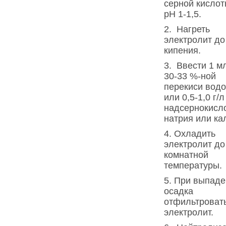
серной кислот
pH 1-1,5.
2. Нагреть
электролит до
кипения.
3. Ввести 1 м
30-33 %-ной
перекиси вод
или 0,5-1,0 г/л
надсернокисл
натрия или ка
4. Охладить
электролит до
комнатной
температуры.
5. При выпад
осадка
отфильтроват
электролит.