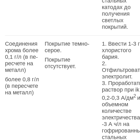
стальных
катодах до
получения
светлых
покрытий.
Соединения
Покрытие темно­
1. Ввести 1-3 г
хрома более
серое.
хлористого
0,1 г/л (в пе­
бария.
Покрытие
ресчете на
2.
отсутствует.
металл)
Отфильтроват
электролит.
более 0,8 г/л
3. Проработат
(в пе­ресчете
раствор при ik
на металл)
2
0,2-0,3 А/дм
объемном
количестве
электричества
-3 А ч/л на
гофрированн
стальных