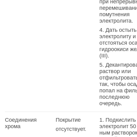
при непрерыв
перемешивани
помутнения
электролита.
4. Дать остыть
электролиту и
отстояться ос
гидроокиси же
(III).
5. Декантиров
раствор или
отфильтровать
так, чтобы оса
попал на филь
последнюю
очередь.
Соединения
Покрытие
1. Подкислить
хрома
электролит 50
отсутствует.
ным растворо