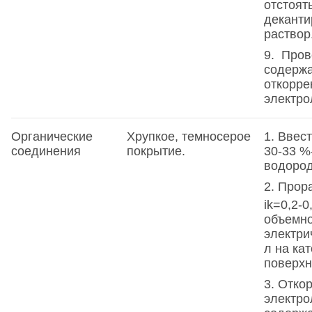
отстоят
деканти
раствор
9. Пров
содержа
откорре
электро
Органические
Хрупкое, темно­серое
1. Ввест
соеди­нения
покрытие.
30-33 %
водоро
2. Прор
ik=0,2-0
объемно
электри
л на ка
поверх­
3. Отко
электро