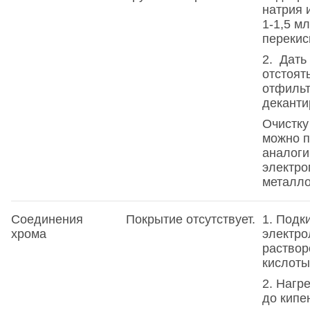
натрия 
1-1,5 мл
перекис
2. Дать
отстоят
отфильт
деканти
Очистку
можно п
аналоги
электр
металло
Соединения
Покрытие отсутствует.
1. Подк
хрома
электро
раствор
кислоты
2. Нагр
до кипе