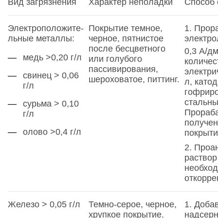
Вид загрязнения
Характер неполадки
Способ 
Электроположите­
Покрытие темное,
1. Прор
льные металлы:
черное, пятнистое
электро
после бесцветного
0,3 А/д
медь >0,20 г/л
или голубого
количес
пассивирования,
электри
свинец > 0,06
шероховатое, питтинг.
л, катод
г/л
гофрир
стальны
сурьма > 0,10
Прораба
г/л
получен
олово >0,4 г/л
покрыт
2. Проа
раствор
необход
откорре
Железо > 0,05 г/л
Темно-серое, черное,
1. Добав
хрупкое покрытие.
надсерн