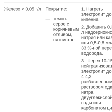
Железо > 0,05 г/л
Покрытие:
1. Нагреть
электролит до
темно­-
кипения.
серое с
2. Добавить 0,3
коричневым
л надсерноки
отливом,
натрия или ка
пятнистое.
или 0,5-0,8 мл
33 %-ной пере
водорода.
3. Через 10-1
нейтрализова
электролит до
4-4,2
разбавленны
раствором едк
натра,
двууглекисло
соды или
карбонатом ци