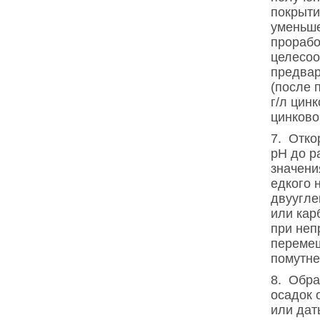
покрыти
уменьш
прорабо
целесоо
предвар
(после п
г/л цин
цинково
7. Отко
pH до р
значени
едкого 
двуугле
или кар
при не
переме
помутне
8. Обр
осадок 
или дат