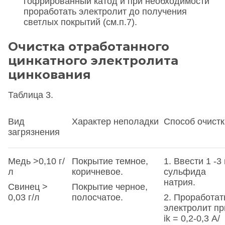
гофрированный катод и при необходимости
проработать электролит до получения
светлых покрытий (см.п.7).
Очистка отработанного
цинкатного электролита
цинкования
Таблица 3.
Вид
Характер неполадки
Способ очистк
загрязнения
Медь >0,10 г/
Покрытие темное,
1. Ввести 1 -3 
л
коричневое.
сульфида
натрия.
Свинец >
Покрытие черное,
0,03 г/л
полосчатое.
2. Проработат
электролит пр
ik = 0,2-0,3 А/