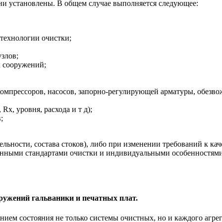
ни установлены. В общем случае выполняется следующее:
технологии очистки;
злов;
х сооружений;
(компрессоров, насосов, запорно-регулирующей арматуры, обезво
x, уровня, расхода и т д);
;
ельности, состава стоков), либо при изменении требований к
енными стандартами очистки и индивидуальными особенностями
ружений гальваники и печатных плат.
анием состояния не только системы очистных, но и каждого агр