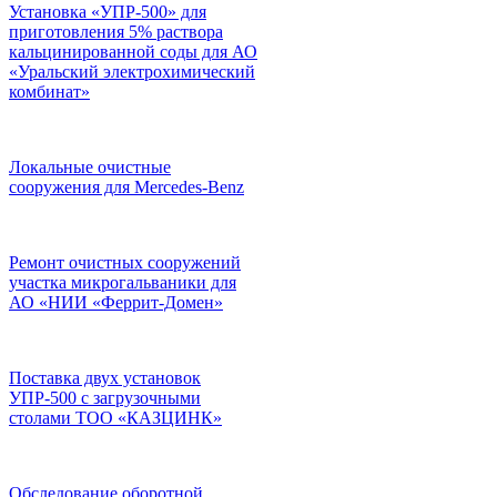
Установка «УПР-500» для
приготовления 5% раствора
кальцинированной соды для АО
«Уральский электрохимический
комбинат»
Локальные очистные
сооружения для Mercedes-Benz
Ремонт очистных сооружений
участка микрогальваники для
АО «НИИ «Феррит-Домен»
Поставка двух установок
УПР-500 с загрузочными
столами ТОО «КАЗЦИНК»
Обследование оборотной